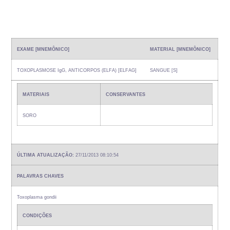
EXAME [MNEMÔNICO]
MATERIAL [MNEMÔNICO]
TOXOPLASMOSE IgG, ANTICORPOS (ELFA) [ELFAG]
SANGUE [S]
MATERIAIS
CONSERVANTES
SORO
ÚLTIMA ATUALIZAÇÃO:
27/11/2013 08:10:54
PALAVRAS CHAVES
Toxoplasma gondii
CONDIÇÕES