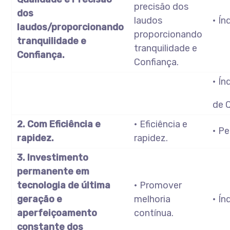
precisão dos
dos
laudos
• Ín
laudos/proporcionando
proporcionando
tranquilidade e
tranquilidade e
Confiança.
Confiança.
• Í
de 
2. Com Eficiência e
• Eficiência e
• Pe
rapidez.
rapidez.
3. Investimento
permanente em
tecnologia de última
• Promover
geração e
melhoria
• Ín
aperfeiçoamento
contínua.
constante dos