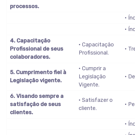
processos.
• Ín
• Ín
4. Capacitação
• Capacitação
Profissional de seus
• T
Profissional.
colaboradores.
• Cumprir a
5. Cumprimento fiel à
Legislação
• D
Legislação vigente.
Vigente.
6. Visando sempre a
• Satisfazer o
satisfação de seus
• Pe
cliente.
clientes.
• Ín