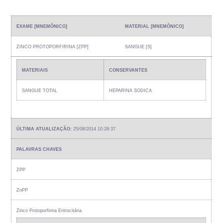
EXAME [MNEMÔNICO]
MATERIAL [MNEMÔNICO]
ZINCO PROTOPORFIRINA [ZPP]
SANGUE [S]
MATERIAIS
CONSERVANTES
SANGUE TOTAL
HEPARINA SODICA
ÚLTIMA ATUALIZAÇÃO:
25/08/2014 10:28:37
PALAVRAS CHAVES
ZPP
ZnPP
Zinco Protoporfirina Eritrocitária