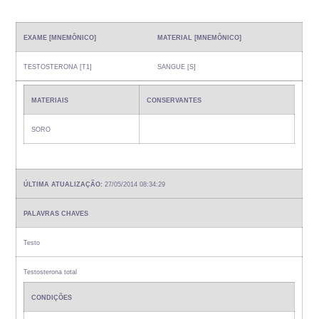
EXAME [MNEMÔNICO]
MATERIAL [MNEMÔNICO]
TESTOSTERONA [T1]
SANGUE [S]
MATERIAIS
CONSERVANTES
SORO
ÚLTIMA ATUALIZAÇÃO:
27/05/2014 08:34:29
PALAVRAS CHAVES
Testo
Testosterona total
CONDIÇÕES