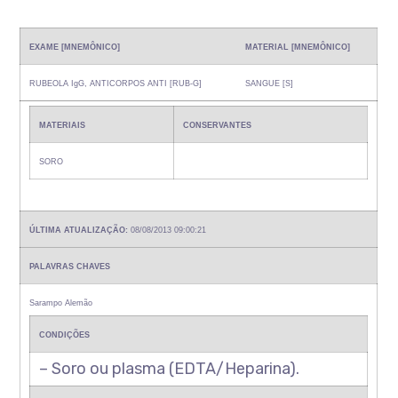
EXAME [MNEMÔNICO]
MATERIAL [MNEMÔNICO]
RUBEOLA IgG, ANTICORPOS ANTI [RUB-G]
SANGUE [S]
MATERIAIS
CONSERVANTES
SORO
ÚLTIMA ATUALIZAÇÃO:
08/08/2013 09:00:21
PALAVRAS CHAVES
Sarampo Alemão
CONDIÇÕES
– Soro ou plasma (EDTA/Heparina).