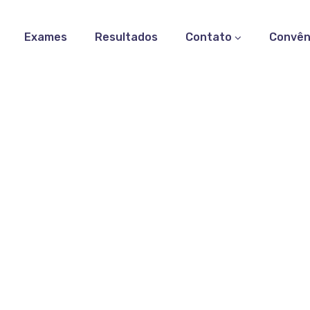
Exames
Resultados
Contato
Convên
isa de Substâncias Red