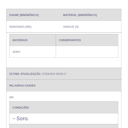
EXAME [MNEMÔNICO]
MATERIAL [MNEMÔNICO]
MANGANES [MN]
SANGUE [S]
MATERIAIS
CONSERVANTES
SORO
ÚLTIMA ATUALIZAÇÃO:
27/03/2014 09:09:17
PALAVRAS CHAVES
MN
CONDIÇÕES
– Soro.