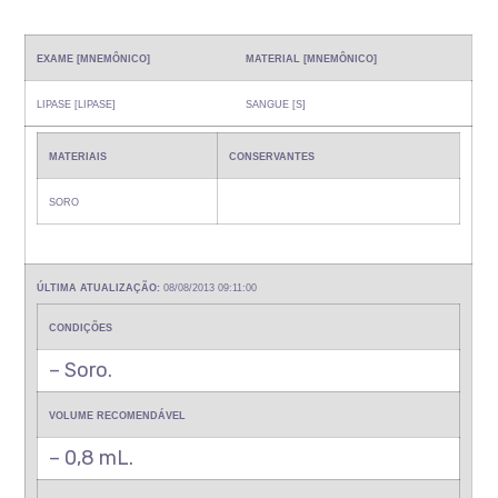
EXAME [MNEMÔNICO]
MATERIAL [MNEMÔNICO]
LIPASE [LIPASE]
SANGUE [S]
MATERIAIS
CONSERVANTES
SORO
ÚLTIMA ATUALIZAÇÃO:
08/08/2013 09:11:00
CONDIÇÕES
– Soro.
VOLUME RECOMENDÁVEL
– 0,8 mL.