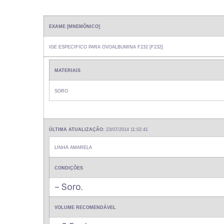
EXAME [MNEMÔNICO]
IGE ESPECIFICO PARA OVOALBUMINA F232 [F232]
MATERIAIS
SORO
ÚLTIMA ATUALIZAÇÃO:
23/07/2014 11:02:41
LINHA AMARELA
CONDIÇÕES
– Soro.
VOLUME RECOMENDÁVEL