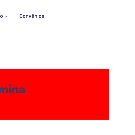
to
Convênios
umina