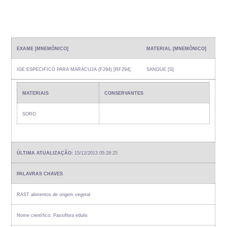
EXAME [MNEMÔNICO]
MATERIAL [MNEMÔNICO]
IGE ESPECIFICO PARA MARACUJA (F294) [RF294]
SANGUE [S]
MATERIAIS
CONSERVANTES
SORO
ÚLTIMA ATUALIZAÇÃO:
15/12/2013 05:28:25
PALAVRAS CHAVES
RAST alimentos de origem vegetal
Nome científico: Passiflora edulis