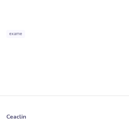
exame
Ceaclin