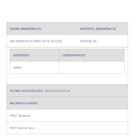
EXAME [MNEMÔNICO]
MATERIAL [MNEMÔNICO]
IGE ESPECIFICO PARA LEITE (F2) [F2]
SANGUE [S]
MATERIAIS
CONSERVANTES
SORO
ÚLTIMA ATUALIZAÇÃO:
13/12/2013 02:57:18
PALAVRAS CHAVES
RAST alimentos
RAST leite de vaca