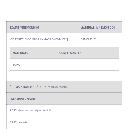
EXAME [MNEMÔNICO]
MATERIAL [MNEMÔNICO]
IGE ESPECIFICO PARA CAMARAO (F24) [F24]
SANGUE [S]
MATERIAIS
CONSERVANTES
SORO
ÚLTIMA ATUALIZAÇÃO:
13/12/2013 03:59:10
PALAVRAS CHAVES
RAST alimentos de origem marinha
RAST camarão