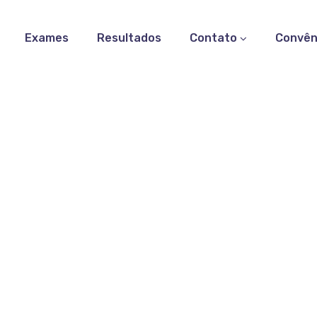
Exames
Resultados
Contato
Convên
obacter pylori Anticorp