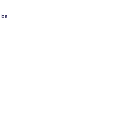
ios
o IgM