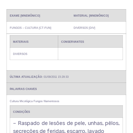
EXAME [MNEMÔNICO]
MATERIAL [MNEMÔNICO]
FUNGOS – CULTURA [CT-FUN]
DIVERSOS [DIV]
MATERIAIS
CONSERVANTES
DIVERSOS
ÚLTIMA ATUALIZAÇÃO:
01/09/2011 15:29:33
PALAVRAS CHAVES
Cultura Micológica Fungos filamentosos
CONDIÇÕES
– Raspado de lesões de pele, unhas, pêlos,
secreções de feridas, escarro, lavado