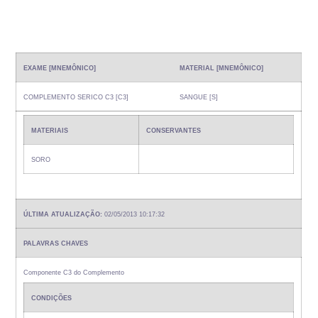
EXAME [MNEMÔNICO]
MATERIAL [MNEMÔNICO]
COMPLEMENTO SERICO C3 [C3]
SANGUE [S]
MATERIAIS
CONSERVANTES
SORO
ÚLTIMA ATUALIZAÇÃO:
02/05/2013 10:17:32
PALAVRAS CHAVES
Componente C3 do Complemento
CONDIÇÕES