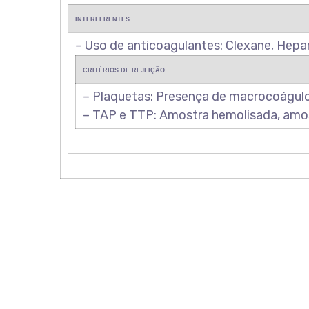
INTERFERENTES
– Uso de anticoagulantes: Clexane, Hepa
CRITÉRIOS DE REJEIÇÃO
– Plaquetas: Presença de macrocoágulo
– TAP e TTP: Amostra hemolisada, amost