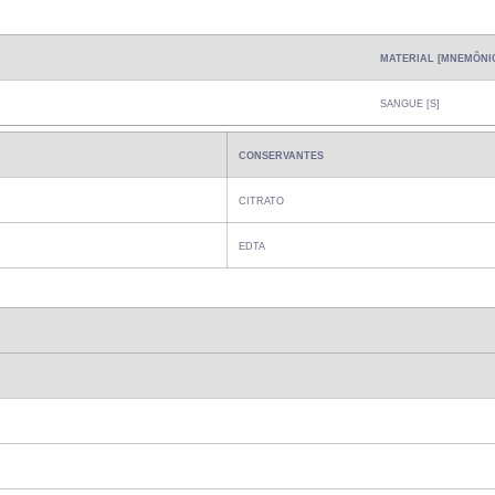
MATERIAL [MNEMÔNI
SANGUE [S]
CONSERVANTES
CITRATO
EDTA