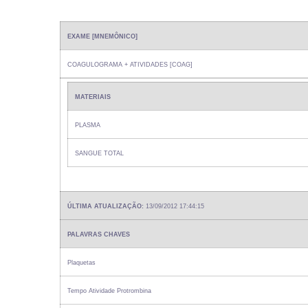
EXAME [MNEMÔNICO]
COAGULOGRAMA + ATIVIDADES [COAG]
MATERIAIS
PLASMA
SANGUE TOTAL
ÚLTIMA ATUALIZAÇÃO:
13/09/2012 17:44:15
PALAVRAS CHAVES
Plaquetas
Tempo Atividade Protrombina