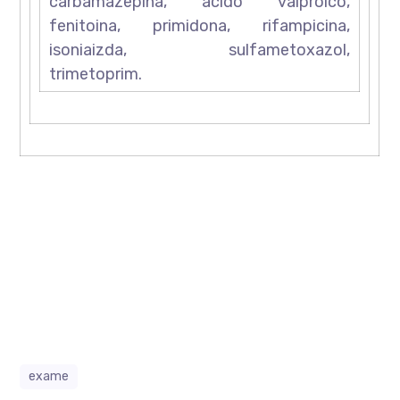
carbamazepina, acido valproico,
fenitoina, primidona, rifampicina,
isoniaizda, sulfametoxazol,
trimetoprim.
exame