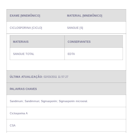
EXAME [MNEMÔNICO]
MATERIAL [MNEMÔNICO]
CICLOSPORINA [CICLO]
SANGUE [S]
MATERIAIS
CONSERVANTES
SANGUE TOTAL
EDTA
ÚLTIMA ATUALIZAÇÃO:
02/03/2011 11:57:27
PALAVRAS CHAVES
Sandimum; Sandimmun; Sigmasporim; Sigmasporim microoral.
Ciclosporina A
CSA