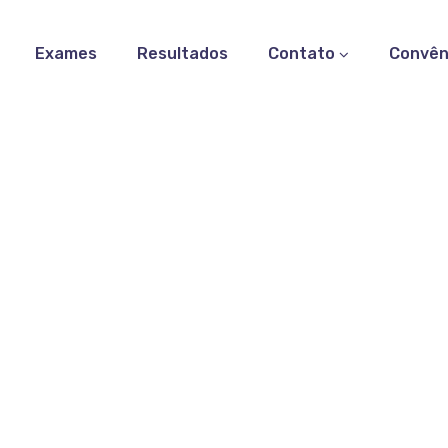
Exames
Resultados
Contato
Convên
rdiolipina Anticorpos 