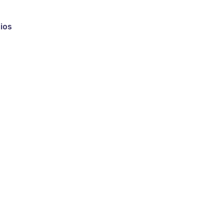
ios
IgM