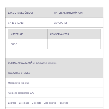
EXAME [MNEMÔNICO]
MATERIAL [MNEMÔNICO]
CA 19-9 [CA19]
SANGUE [S]
MATERIAIS
CONSERVANTES
SORO
ÚLTIMA ATUALIZAÇÃO:
12/09/2012 15:09:04
PALAVRAS CHAVES
Marcadores tumorais
Antígeno carboidrato 19/9
Esôfago – Estômago – Colo reto – Vias biliares – Pâncreas