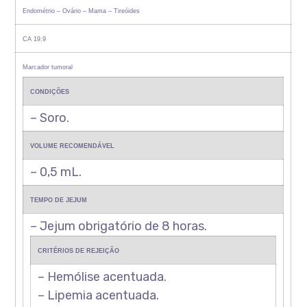
Endométrio – Ovário – Mama – Tireóides
CA 19.9
Marcador tumoral
CONDIÇÕES
– Soro.
VOLUME RECOMENDÁVEL
– 0,5 mL.
TEMPO DE JEJUM
– Jejum obrigatório de 8 horas.
CRITÉRIOS DE REJEIÇÃO
– Hemólise acentuada.
– Lipemia acentuada.