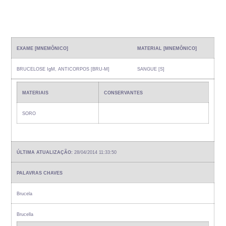
EXAME [MNEMÔNICO]
MATERIAL [MNEMÔNICO]
BRUCELOSE IgM, ANTICORPOS [BRU-M]
SANGUE [S]
MATERIAIS
CONSERVANTES
SORO
ÚLTIMA ATUALIZAÇÃO:
28/04/2014 11:33:50
PALAVRAS CHAVES
Brucela
Brucella