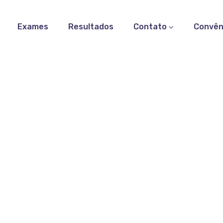
Exames
Resultados
Contato
Convên
corpo Anti-músculo Est