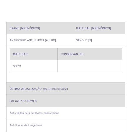
EXAME [MNEMÔNICO]
MATERIAL [MNEMÔNICO]
ANTICORPO ANTI ILHOTA [A.ILHO]
SANGUE [S]
MATERIAIS
CONSERVANTES
SORO
ÚLTIMA ATUALIZAÇÃO:
06/11/2013 08:44:24
PALAVRAS CHAVES
Anti células beta de ilhotas pancreáticas
Anti Ilhotas de Langerhans