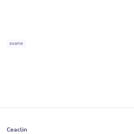
exame
Ceaclin