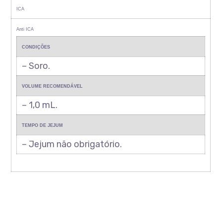
ICA
Anti ICA
CONDIÇÕES
– Soro.
VOLUME RECOMENDÁVEL
– 1,0 mL.
TEMPO DE JEJUM
– Jejum não obrigatório.