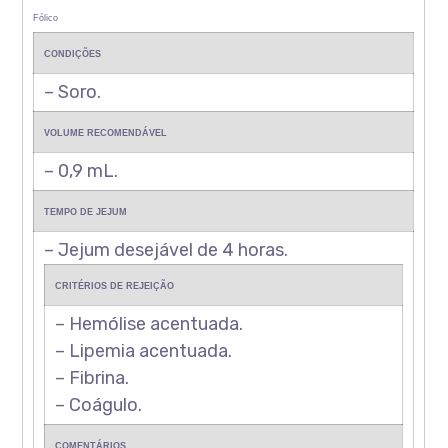
Fólico
CONDIÇÕES
– Soro.
VOLUME RECOMENDÁVEL
– 0,9 mL.
TEMPO DE JEJUM
– Jejum desejável de 4 horas.
CRITÉRIOS DE REJEIÇÃO
– Hemólise acentuada.
– Lipemia acentuada.
– Fibrina.
– Coágulo.
COMENTÁRIOS