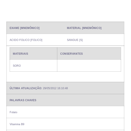
EXAME [MNEMÔNICO]
MATERIAL [MNEMÔNICO]
ACIDO FOLICO [FOLICO]
SANGUE [S]
MATERIAIS
CONSERVANTES
SORO
ÚLTIMA ATUALIZAÇÃO:
29/05/2012 16:10:48
PALAVRAS CHAVES
Folato
Vitamina B9